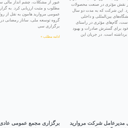
عبور از مشکلات، چشم انداز مالی س
یگر نقش مؤثری در صنعت محصولات
مطلوب و مثبت ارزیابی کرد. به گزا
رد. این شرکت که به مدت دو سال
عمومی مروارید هامون به نقل از رو
شگاه‌های بین‌المللی و داخلی
گروه توسعه ملی، ساناز رمضانی در 
ت، گام‌های مؤثری در راستای
برگزاری سی
ود برای گسترش صادرات و بهبود
رداشته است. در جریان این
ادامه مطلب »
ی مدیرعامل شرکت مروارید
برگزاری مجمع عمومی عادی س