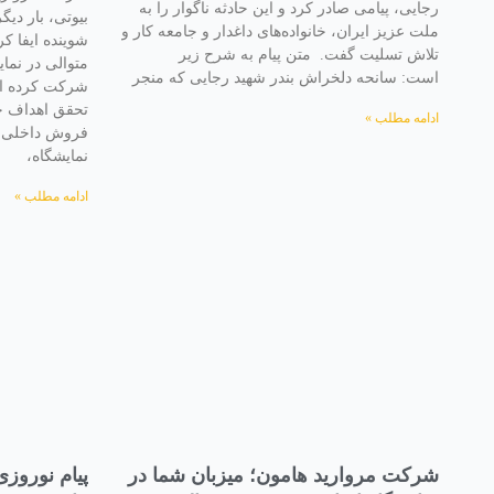
رجایی، پیامی صادر کرد و این حادثه ناگوار را به
بیوتی، بار د
ملت عزیز ایران، خانواده‌های داغدار و جامعه کار و
شوینده ایفا ک
تلاش تسلیت گفت. متن پیام به شرح زیر
متوالی در نمای
است: سانحه دلخراش بندر شهید رجایی که منجر
شرکت کرده اس
تحقق اهداف خ
ادامه مطلب »
فروش داخلی ب
نمایشگاه،
ادامه مطلب »
شرکت مروارید هامون؛ میزبان شما در
پیام نوروز