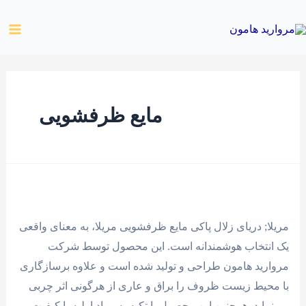
رش
ain
ه
enu
حتوا
مايع ظرفشویی
مایع
ظرفشویی
جدید
مریلا; دریای زلال پاکی مایع ظرفشویی مریلا، به معنای واقعی
با
یک انتخاب هوشمندانه است. این محصول توسط شرکت
برند
مروارید هامون طراحی و تولید شده است و علاوه برسازگاری
مریلا
با محیط زیست ظروف را براق و عاری از هرگونی اثر چربی
می‌نماید. همچنین این محصول با تکیه به مواد اولیه با کیفیت،