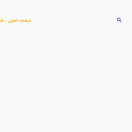
خطي
لى
البحث
صفحه اصلی – الع
لمحتوى